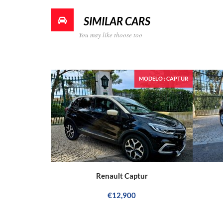
SIMILAR CARS
You may like thoose too
MODELO : CAPTUR
Renault Captur
€12,900