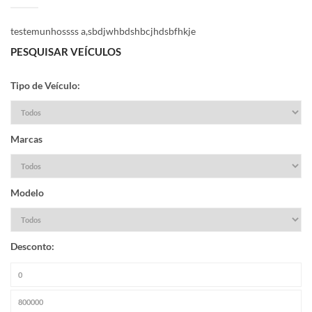
testemunhossss a,sbdjwhbdshbcjhdsbfhkje
PESQUISAR VEÍCULOS
Tipo de Veículo:
Marcas
Modelo
Desconto: