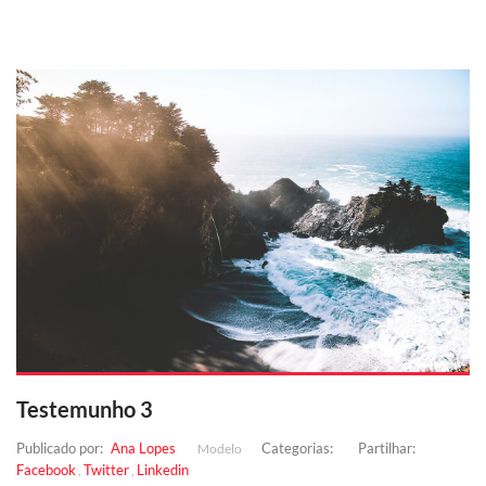
Testemunho 3
Publicado por:
Ana Lopes
Categorias:
Partilhar:
Modelo
Facebook
Twitter
Linkedin
,
,