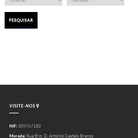
PESQUISAR
VISITE-NOS
NIF:
509767150
Morada:
Rua Eng. D. António Castelo Branco