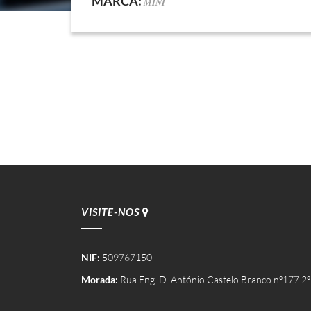
MARCA:
MINI
VISITE-NOS
NIF:
509767150
Morada:
Rua Eng. D. António Castelo Branco nº177 2º