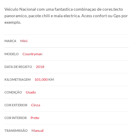
Veiculo Nacional com uma fantastica combinaçao de cores.tecto
panoramico, pacote chili e mala electrica. Acess confort ou Gps por
exemplo.
Mini
MARCA
Countryman
MODELO
2018
DATA DE REGISTO
101,000
KILOMETRAGEM
KM
Usado
CONDIÇÃO
Cinza
COR EXTERIOR
Preto
COR INTERIOR
Manual
TRANSMISSÃO