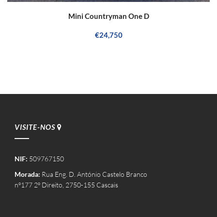
Mini Countryman One D
€24,750
VISITE-NOS
NIF:
509767150
Morada:
Rua Eng. D. António Castelo Branco
nº177 2º Direito, 2750-155 Cascais