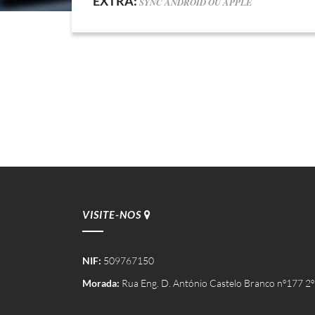
EXTRA:
SYNC ANDROID OU APPLE
VISITE-NOS
NIF:
509767150
Morada:
Rua Eng. D. António Castelo Branco nº177 2º