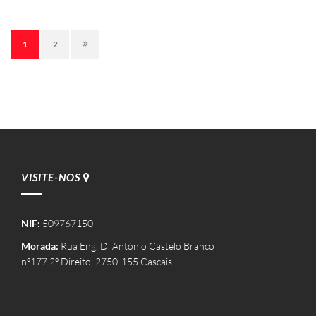
1
2
VISITE-NOS
NIF:
509767150
Morada:
Rua Eng. D. António Castelo Branco
nº177 2º Direito, 2750-155 Cascais