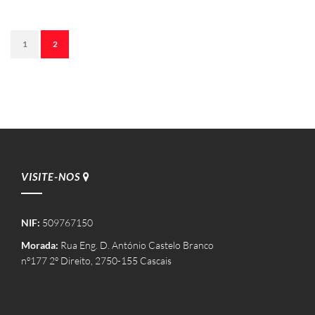
1
2
VISITE-NOS
NIF:
509767150
Morada:
Rua Eng. D. António Castelo Branco
nº177 2º Direito, 2750-155 Cascais