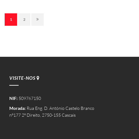
1
2
VISITE-NOS
NIF:
509767150
Morada:
Rua Eng. D. António Castelo Branco
nº177 2º Direito, 2750-155 Cascais