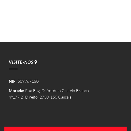
VISITE-NOS
NIF:
509767150
Morada:
Rua Eng. D. António Castelo Branco
nº177 2º Direito, 2750-155 Cascais