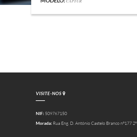
MODELO:
CAPTUR
VISITE-NOS
NIF:
509767150
Morada:
Rua Eng. D. António Castelo Branco nº177 2º