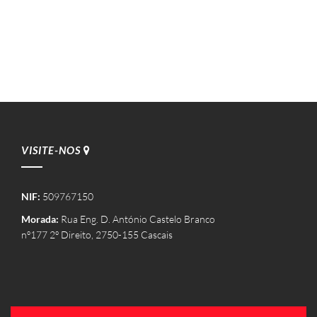
VISITE-NOS
NIF:
509767150
Morada:
Rua Eng. D. António Castelo Branco
nº177 2º Direito, 2750-155 Cascais