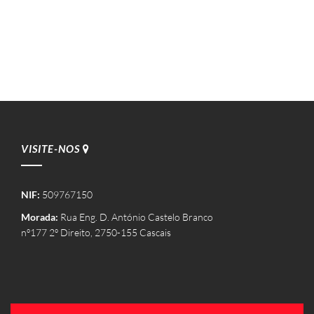
VISITE-NOS
NIF:
509767150
Morada:
Rua Eng. D. António Castelo Branco
nº177 2º Direito, 2750-155 Cascais