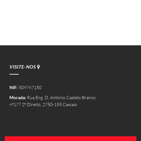
VISITE-NOS
NIF:
509767150
Morada:
Rua Eng. D. António Castelo Branco
nº177 2º Direito, 2750-155 Cascais