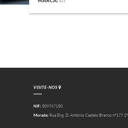
MARCA:
KIA
VISITE-NOS
NIF:
509767150
Morada:
Rua Eng. D. António Castelo Branco nº177 2º