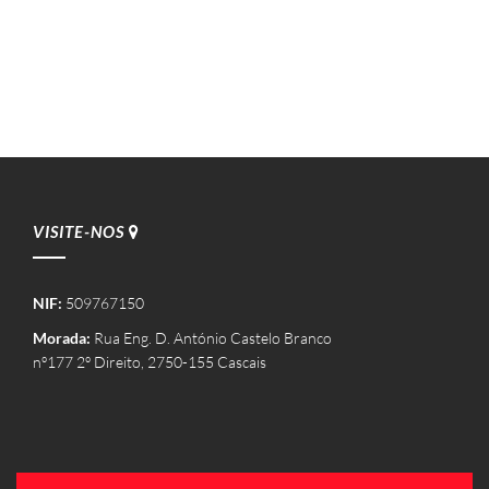
VISITE-NOS
NIF:
509767150
Morada:
Rua Eng. D. António Castelo Branco
nº177 2º Direito, 2750-155 Cascais