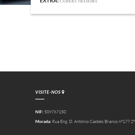
EXTRA:
CAMERA TRASEIRA
VISITE-NOS
NIF:
509767150
Morada:
Rua Eng. D. António Castelo Branco nº177 2º